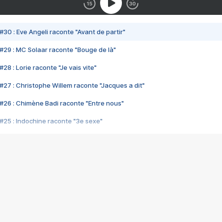
#30 : Eve Angeli raconte "Avant de partir"
#29 : MC Solaar raconte "Bouge de là"
28 : Lorie raconte "Je vais vite"
#27 : Christophe Willem raconte "Jacques a dit"
#26 : Chimène Badi raconte "Entre nous"
#25 : Indochine raconte "3e sexe"
#24 : Zaho raconte "C'est chelou"
#23 : Patrick Bruel raconte "Au café des délices"
#22 : Kyo raconte "Le chemin"
#21 : Nolwenn Leroy raconte "Cassé"
#20 : Patrick Hernandez raconte "Born to be alive"